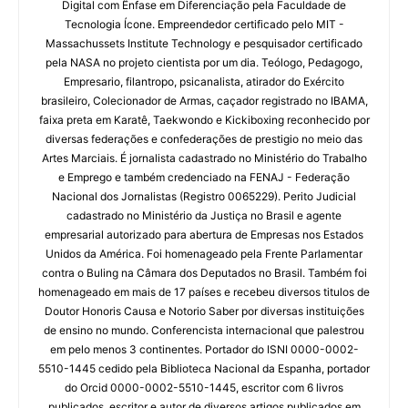
Digital com Ênfase em Diferenciação pela Faculdade de
Tecnologia Ícone. Empreendedor certificado pelo MIT -
Massachussets Institute Technology e pesquisador certificado
pela NASA no projeto cientista por um dia. Teólogo, Pedagogo,
Empresario, filantropo, psicanalista, atirador do Exército
brasileiro, Colecionador de Armas, caçador registrado no IBAMA,
faixa preta em Karatê, Taekwondo e Kickiboxing reconhecido por
diversas federações e confederações de prestigio no meio das
Artes Marciais. É jornalista cadastrado no Ministério do Trabalho
e Emprego e também credenciado na FENAJ - Federação
Nacional dos Jornalistas (Registro 0065229). Perito Judicial
cadastrado no Ministério da Justiça no Brasil e agente
empresarial autorizado para abertura de Empresas nos Estados
Unidos da América. Foi homenageado pela Frente Parlamentar
contra o Buling na Câmara dos Deputados no Brasil. Também foi
homenageado em mais de 17 países e recebeu diversos titulos de
Doutor Honoris Causa e Notorio Saber por diversas instituições
de ensino no mundo. Conferencista internacional que palestrou
em pelo menos 3 continentes. Portador do ISNI 0000-0002-
5510-1445 cedido pela Biblioteca Nacional da Espanha, portador
do Orcid 0000-0002-5510-1445, escritor com 6 livros
publicados, escritor e autor de diversos artigos publicados em