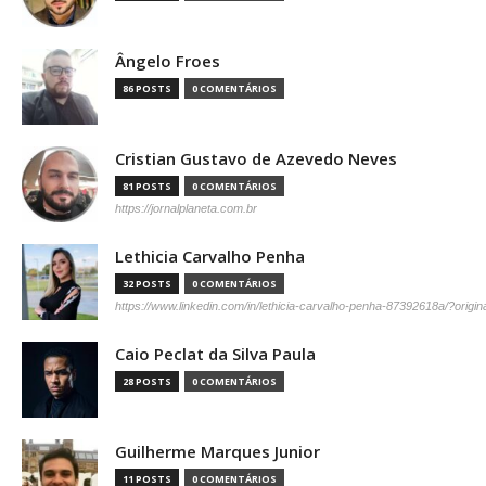
Ângelo Froes
86 POSTS
0 COMENTÁRIOS
Cristian Gustavo de Azevedo Neves
81 POSTS
0 COMENTÁRIOS
https://jornalplaneta.com.br
Lethicia Carvalho Penha
32 POSTS
0 COMENTÁRIOS
https://www.linkedin.com/in/lethicia-carvalho-penha-87392618a/?origi
Caio Peclat da Silva Paula
28 POSTS
0 COMENTÁRIOS
Guilherme Marques Junior
11 POSTS
0 COMENTÁRIOS