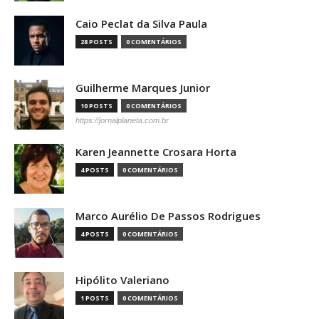
Caio Peclat da Silva Paula
28 POSTS
0 COMENTÁRIOS
Guilherme Marques Junior
10 POSTS
0 COMENTÁRIOS
https://jornalplaneta.com.br
Karen Jeannette Crosara Horta
4 POSTS
0 COMENTÁRIOS
Marco Aurélio De Passos Rodrigues
4 POSTS
0 COMENTÁRIOS
Hipólito Valeriano
1 POSTS
0 COMENTÁRIOS