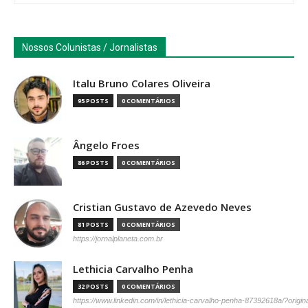
Nossos Colunistas / Jornalistas
Italu Bruno Colares Oliveira
95 POSTS
0 COMENTÁRIOS
Ângelo Froes
86 POSTS
0 COMENTÁRIOS
Cristian Gustavo de Azevedo Neves
81 POSTS
0 COMENTÁRIOS
https://jornalplaneta.com.br
Lethicia Carvalho Penha
32 POSTS
0 COMENTÁRIOS
https://www.linkedin.com/in/lethicia-carvalho-penha-87392618a/?origi