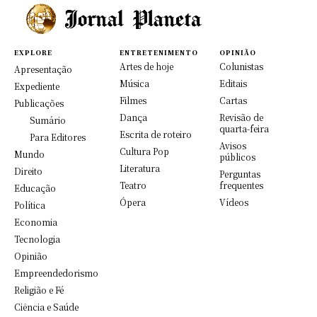
EXPLORE
ENTRETENIMENTO
OPINIÃO
Artes de hoje
Colunistas
Apresentação
Música
Editais
Expediente
Filmes
Cartas
Publicações
Dança
Revisão de
Sumário
quarta-feira
Escrita de roteiro
Para Editores
Avisos
Cultura Pop
Mundo
públicos
Literatura
Direito
Perguntas
Teatro
frequentes
Educação
Ópera
Vídeos
Política
Economia
Tecnologia
Opinião
Empreendedorismo
Religião e Fé
Ciência e Saúde