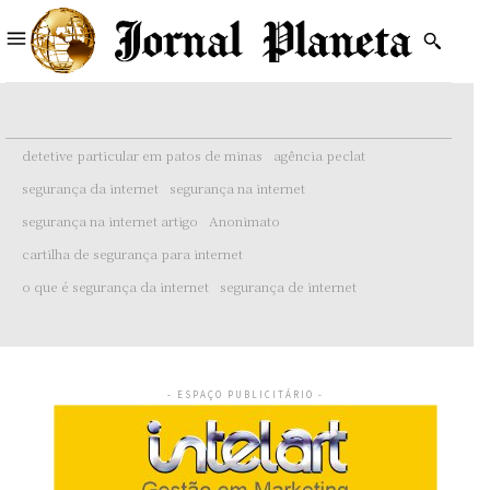
detetive particular em patos de minas
agência peclat
segurança da internet
segurança na internet
segurança na internet artigo
Anonimato
cartilha de segurança para internet
o que é segurança da internet
segurança de internet
- ESPAÇO PUBLICITÁRIO -