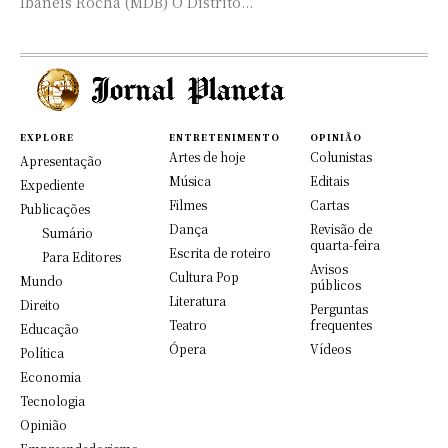
Ibaneis Rocha (MDB) O Distrito...
EXPLORE
ENTRETENIMENTO
OPINIÃO
Artes de hoje
Colunistas
Apresentação
Música
Editais
Expediente
Filmes
Cartas
Publicações
Dança
Revisão de
Sumário
quarta-feira
Escrita de roteiro
Para Editores
Avisos
Cultura Pop
Mundo
públicos
Literatura
Direito
Perguntas
Teatro
frequentes
Educação
Ópera
Vídeos
Política
Economia
Tecnologia
Opinião