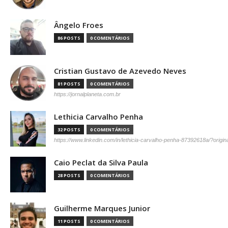
Ângelo Froes
86 POSTS
0 COMENTÁRIOS
Cristian Gustavo de Azevedo Neves
81 POSTS
0 COMENTÁRIOS
https://jornalplaneta.com.br
Lethicia Carvalho Penha
32 POSTS
0 COMENTÁRIOS
https://www.linkedin.com/in/lethicia-carvalho-penha-87392618a/?origi
Caio Peclat da Silva Paula
28 POSTS
0 COMENTÁRIOS
Guilherme Marques Junior
11 POSTS
0 COMENTÁRIOS