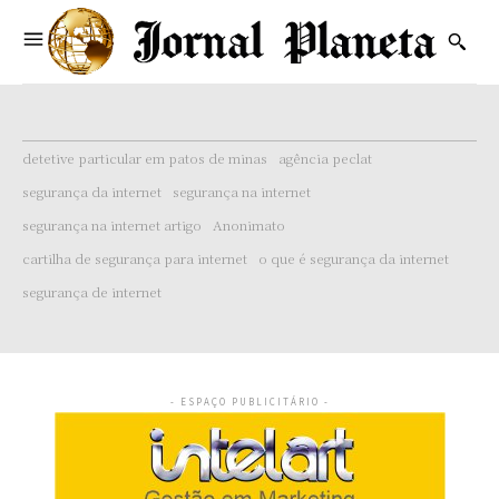
detetive particular em patos de minas
agência peclat
segurança da internet
segurança na internet
segurança na internet artigo
Anonimato
cartilha de segurança para internet
o que é segurança da internet
segurança de internet
- ESPAÇO PUBLICITÁRIO -