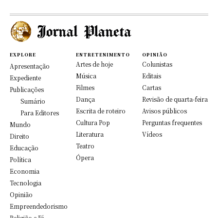
EXPLORE
ENTRETENIMENTO
OPINIÃO
Artes de hoje
Colunistas
Apresentação
Música
Editais
Expediente
Filmes
Cartas
Publicações
Dança
Revisão de quarta-feira
Sumário
Escrita de roteiro
Avisos públicos
Para Editores
Cultura Pop
Perguntas frequentes
Mundo
Literatura
Vídeos
Direito
Teatro
Educação
Ópera
Política
Economia
Tecnologia
Opinião
Empreendedorismo
Religião e Fé