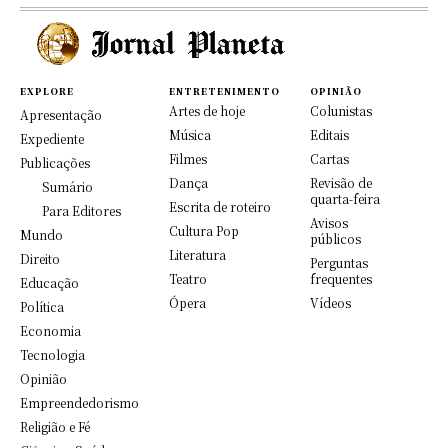
EXPLORE
ENTRETENIMENTO
OPINIÃO
Artes de hoje
Colunistas
Apresentação
Música
Editais
Expediente
Filmes
Cartas
Publicações
Dança
Revisão de
Sumário
quarta-feira
Escrita de roteiro
Para Editores
Avisos
Cultura Pop
Mundo
públicos
Literatura
Direito
Perguntas
Teatro
frequentes
Educação
Ópera
Vídeos
Política
Economia
Tecnologia
Opinião
Empreendedorismo
Religião e Fé