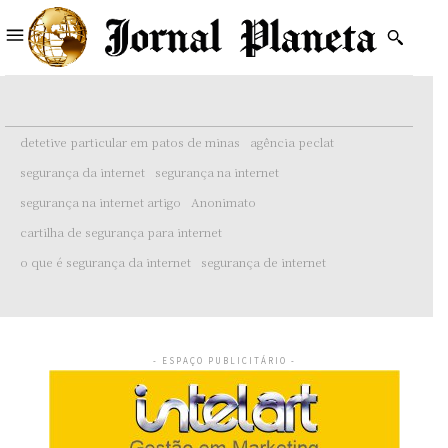
detetive particular em patos de minas
agência peclat
segurança da internet
segurança na internet
segurança na internet artigo
Anonimato
cartilha de segurança para internet
o que é segurança da internet
segurança de internet
- ESPAÇO PUBLICITÁRIO -