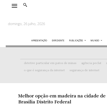
domingo, 26 julho, 2026
APRESENTAÇÃO
EXPEDIENTE
PUBLICAÇÕES
MUNDO
detetive particular em patos de minas
agência peclat
o que é segurança da internet
segurança de internet
Melhor opção em madeira na cidade de
Brasilia Distrito Federal