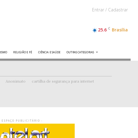
Entrar / Cadastrar
C
25.6
Brasília
RISMO
RELIGIÃO E FÉ
CIÊNCIA E SAÚDE
OUTRAS CATEGORIAS
Anonimato
cartilha de segurança para internet
- ESPAÇO PUBLICITÁRIO -