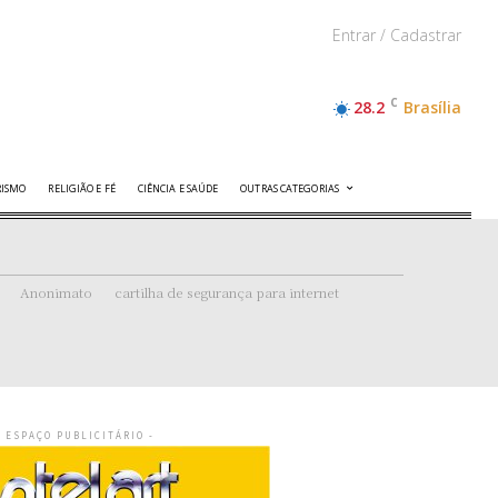
Entrar / Cadastrar
C
28.2
Brasília
RISMO
RELIGIÃO E FÉ
CIÊNCIA E SAÚDE
OUTRAS CATEGORIAS
Anonimato
cartilha de segurança para internet
- ESPAÇO PUBLICITÁRIO -