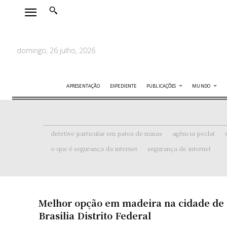
domingo, 26 julho, 2026
APRESENTAÇÃO
EXPEDIENTE
PUBLICAÇÕES
MUNDO
detetive particular em patos de minas
agência peclat
o que é segurança da internet
segurança de internet
Melhor opção em madeira na cidade de
Brasilia Distrito Federal