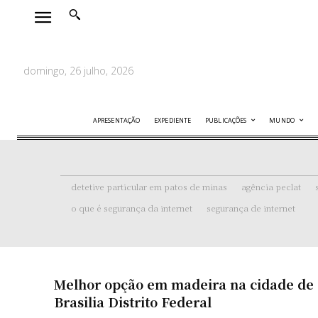
domingo, 26 julho, 2026
APRESENTAÇÃO
EXPEDIENTE
PUBLICAÇÕES
MUNDO
detetive particular em patos de minas
agência peclat
o que é segurança da internet
segurança de internet
Melhor opção em madeira na cidade de
Brasilia Distrito Federal