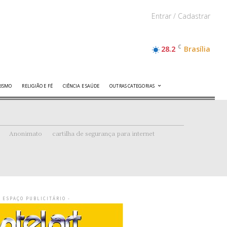
Entrar / Cadastrar
C
28.2
Brasília
RISMO
RELIGIÃO E FÉ
CIÊNCIA E SAÚDE
OUTRAS CATEGORIAS
Anonimato
cartilha de segurança para internet
- ESPAÇO PUBLICITÁRIO -