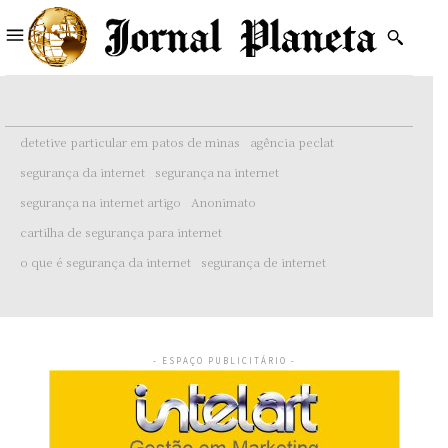
detetive particular em patos de minas
agência peclat
segurança da internet
segurança na internet
segurança na internet artigo
Anonimato
cartilha de segurança para internet
o que é segurança da internet
segurança de internet
- ESPAÇO PUBLICITÁRIO -