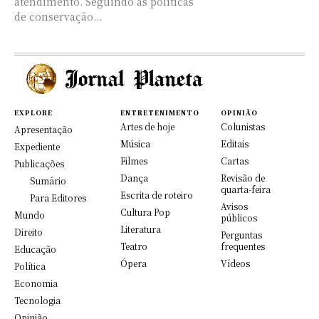
atendimento. Seguindo as políticas
de conservação...
EXPLORE
ENTRETENIMENTO
OPINIÃO
Artes de hoje
Colunistas
Apresentação
Música
Editais
Expediente
Filmes
Cartas
Publicações
Dança
Revisão de
Sumário
quarta-feira
Escrita de roteiro
Para Editores
Avisos
Cultura Pop
Mundo
públicos
Literatura
Direito
Perguntas
Teatro
frequentes
Educação
Ópera
Vídeos
Política
Economia
Tecnologia
Opinião