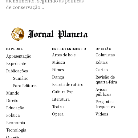
atendimento. Seguindo as políticas
de conservação...
EXPLORE
ENTRETENIMENTO
OPINIÃO
Artes de hoje
Colunistas
Apresentação
Música
Editais
Expediente
Filmes
Cartas
Publicações
Dança
Revisão de
Sumário
quarta-feira
Escrita de roteiro
Para Editores
Avisos
Cultura Pop
Mundo
públicos
Literatura
Direito
Perguntas
Teatro
frequentes
Educação
Ópera
Vídeos
Política
Economia
Tecnologia
Opinião