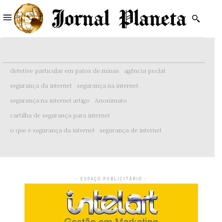
detetive particular em patos de minas
agência peclat
segurança da internet
segurança na internet
segurança na internet artigo
Anonimato
cartilha de segurança para internet
o que é segurança da internet
segurança de internet
- ESPAÇO PUBLICITÁRIO -