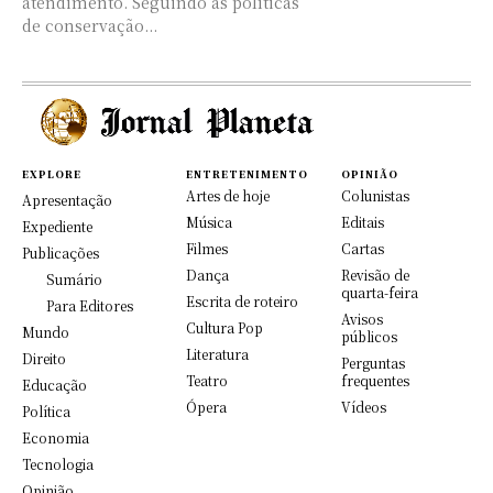
atendimento. Seguindo as políticas
de conservação...
EXPLORE
ENTRETENIMENTO
OPINIÃO
Artes de hoje
Colunistas
Apresentação
Música
Editais
Expediente
Filmes
Cartas
Publicações
Dança
Revisão de
Sumário
quarta-feira
Escrita de roteiro
Para Editores
Avisos
Cultura Pop
Mundo
públicos
Literatura
Direito
Perguntas
Teatro
frequentes
Educação
Ópera
Vídeos
Política
Economia
Tecnologia
Opinião