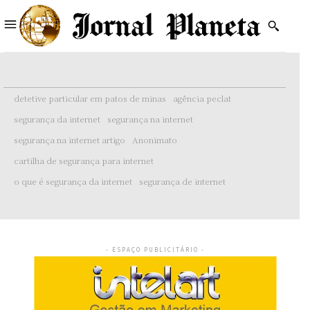
detetive particular em patos de minas
agência peclat
segurança da internet
segurança na internet
segurança na internet artigo
Anonimato
cartilha de segurança para internet
o que é segurança da internet
segurança de internet
- ESPAÇO PUBLICITÁRIO -