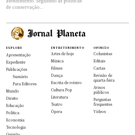
atendimento. Seguindo as políticas
de conservação...
EXPLORE
ENTRETENIMENTO
OPINIÃO
Artes de hoje
Colunistas
Apresentação
Música
Editais
Expediente
Filmes
Cartas
Publicações
Dança
Revisão de
Sumário
quarta-feira
Escrita de roteiro
Para Editores
Avisos
Cultura Pop
Mundo
públicos
Literatura
Direito
Perguntas
Teatro
frequentes
Educação
Ópera
Vídeos
Política
Economia
Tecnologia
Opinião