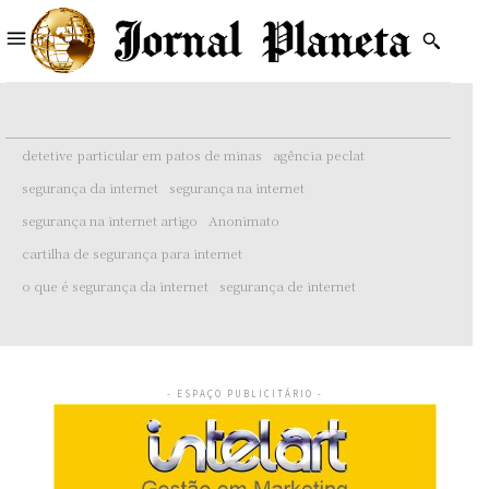
detetive particular em patos de minas
agência peclat
segurança da internet
segurança na internet
segurança na internet artigo
Anonimato
cartilha de segurança para internet
o que é segurança da internet
segurança de internet
- ESPAÇO PUBLICITÁRIO -