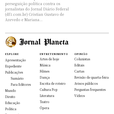
perseguição política contra os
jornalistas do Jornal Diário Federal
(df1.com.br) Cristian Gustavo de
Azevedo e Mariana...
EXPLORE
ENTRETENIMENTO
OPINIÃO
Artes de hoje
Colunistas
Apresentação
Música
Editais
Expediente
Filmes
Cartas
Publicações
Dança
Revisão de quarta-feira
Sumário
Escrita de roteiro
Avisos públicos
Para Editores
Cultura Pop
Perguntas frequentes
Mundo
Literatura
Vídeos
Direito
Teatro
Educação
Ópera
Política