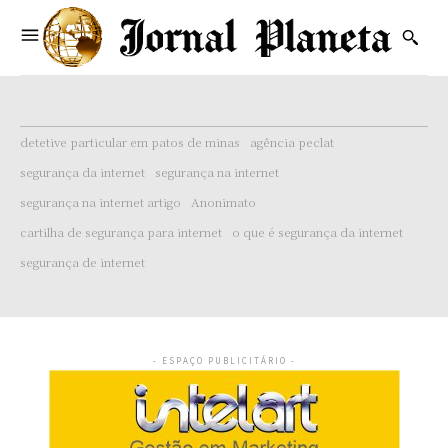
detetive particular em patos de minas
agência peclat
segurança da internet
segurança na internet
segurança na internet artigo
Anonimato
cartilha de segurança para internet
o que é segurança da internet
segurança de internet
- ESPAÇO PUBLICITÁRIO -