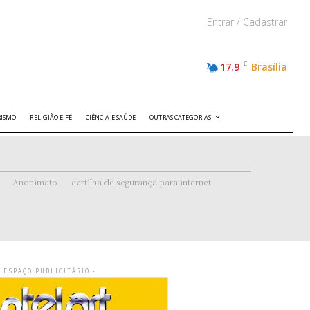
Entrar / Cadastrar
C
17.9
Brasília
RISMO
RELIGIÃO E FÉ
CIÊNCIA E SAÚDE
OUTRAS CATEGORIAS
Anonimato
cartilha de segurança para internet
- ESPAÇO PUBLICITÁRIO -