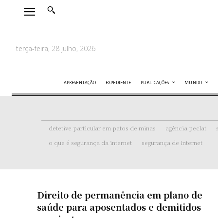
terça-feira, 28 julho, 2026
APRESENTAÇÃO
EXPEDIENTE
PUBLICAÇÕES
MUNDO
detetive particular em patos de minas
agência peclat
o que é segurança da internet
segurança de internet
Direito de permanência em plano de
saúde para aposentados e demitidos