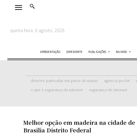
quinta-feira, 6 agosto, 2026
APRESENTAÇÃO
EXPEDIENTE
PUBLICAÇÕES
MUNDO
detetive particular em patos de minas
agência peclat
o que é segurança da internet
segurança de internet
Melhor opção em madeira na cidade de
Brasilia Distrito Federal