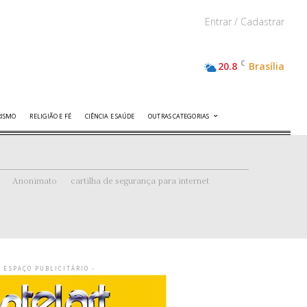
Entrar / Cadastrar
C
20.8
Brasília
RISMO
RELIGIÃO E FÉ
CIÊNCIA E SAÚDE
OUTRAS CATEGORIAS
Anonimato
cartilha de segurança para internet
- ESPAÇO PUBLICITÁRIO -