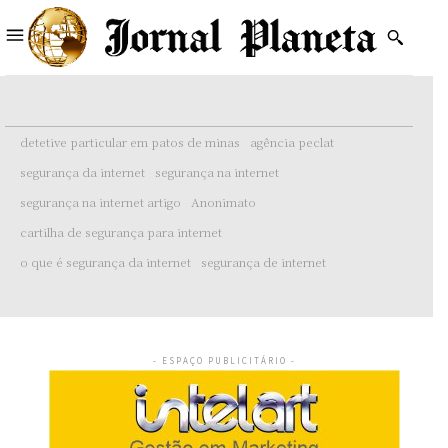
detetive particular em patos de minas
agência peclat
segurança da internet
segurança na internet
segurança na internet artigo
Anonimato
cartilha de segurança para internet
o que é segurança da internet
segurança de internet
- ESPAÇO PUBLICITÁRIO -