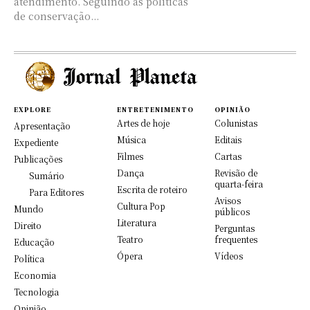
atendimento. Seguindo as políticas
de conservação...
EXPLORE
ENTRETENIMENTO
OPINIÃO
Artes de hoje
Colunistas
Apresentação
Música
Editais
Expediente
Filmes
Cartas
Publicações
Dança
Revisão de
Sumário
quarta-feira
Escrita de roteiro
Para Editores
Avisos
Cultura Pop
Mundo
públicos
Literatura
Direito
Perguntas
Teatro
frequentes
Educação
Ópera
Vídeos
Política
Economia
Tecnologia
Opinião