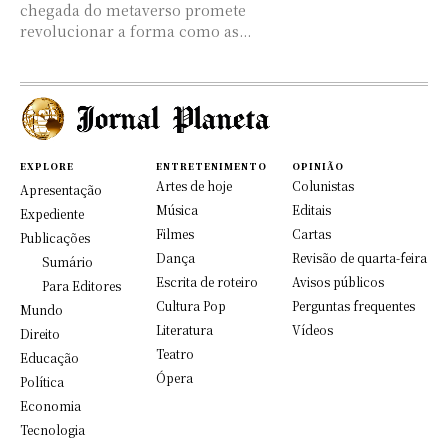
chegada do metaverso promete
revolucionar a forma como as...
EXPLORE
ENTRETENIMENTO
OPINIÃO
Artes de hoje
Colunistas
Apresentação
Música
Editais
Expediente
Filmes
Cartas
Publicações
Dança
Revisão de quarta-feira
Sumário
Escrita de roteiro
Avisos públicos
Para Editores
Cultura Pop
Perguntas frequentes
Mundo
Literatura
Vídeos
Direito
Teatro
Educação
Ópera
Política
Economia
Tecnologia