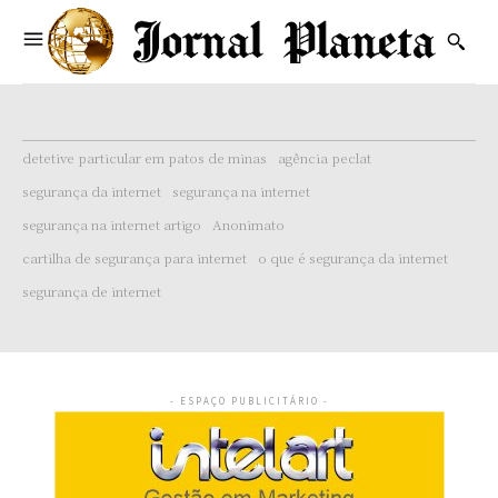
detetive particular em patos de minas
agência peclat
segurança da internet
segurança na internet
segurança na internet artigo
Anonimato
cartilha de segurança para internet
o que é segurança da internet
segurança de internet
- ESPAÇO PUBLICITÁRIO -