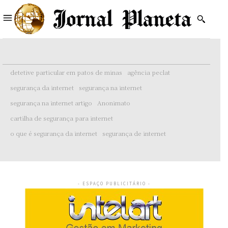
detetive particular em patos de minas
agência peclat
segurança da internet
segurança na internet
segurança na internet artigo
Anonimato
cartilha de segurança para internet
o que é segurança da internet
segurança de internet
- ESPAÇO PUBLICITÁRIO -