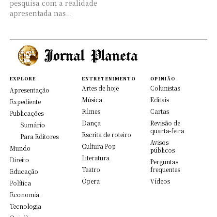
pesquisa com a realidade
apresentada nas...
EXPLORE
ENTRETENIMENTO
OPINIÃO
Artes de hoje
Colunistas
Apresentação
Música
Editais
Expediente
Filmes
Cartas
Publicações
Dança
Revisão de
Sumário
quarta-feira
Escrita de roteiro
Para Editores
Avisos
Cultura Pop
Mundo
públicos
Literatura
Direito
Perguntas
Teatro
frequentes
Educação
Ópera
Vídeos
Política
Economia
Tecnologia