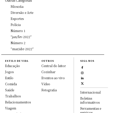
Outras Categorias
Filosofia
Diversão e Arte
Esportes
Polícia
Número 1
“jan/fev-2022”
Número 2
“mar/abr-2022”
ESTILO DE VIDA
OUTROS
SIGA-NOS
Educação
Central do leitor
Jogos
Cozinhar
Estilo
Eventos ao vivo
Comida
Vídeo
Saúde
Fotografia
Internacional
Trabalhos
Boletins
Relacionamentos
informativos
Viagem
Ferramentas e
serviços