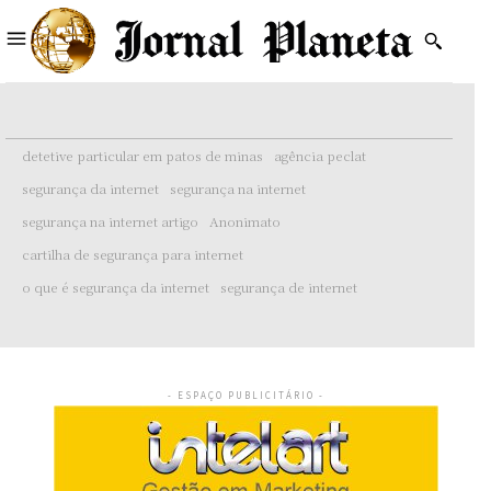
detetive particular em patos de minas
agência peclat
segurança da internet
segurança na internet
segurança na internet artigo
Anonimato
cartilha de segurança para internet
o que é segurança da internet
segurança de internet
- ESPAÇO PUBLICITÁRIO -