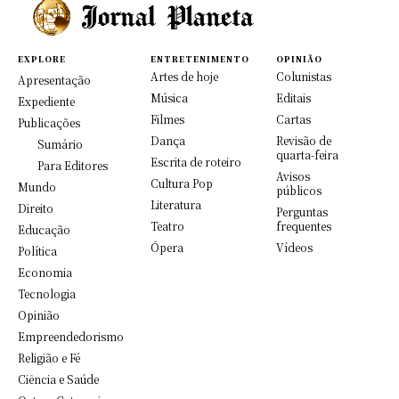
EXPLORE
ENTRETENIMENTO
OPINIÃO
Artes de hoje
Colunistas
Apresentação
Música
Editais
Expediente
Filmes
Cartas
Publicações
Dança
Revisão de
Sumário
quarta-feira
Escrita de roteiro
Para Editores
Avisos
Cultura Pop
Mundo
públicos
Literatura
Direito
Perguntas
Teatro
frequentes
Educação
Ópera
Vídeos
Política
Economia
Tecnologia
Opinião
Empreendedorismo
Religião e Fé
Ciência e Saúde