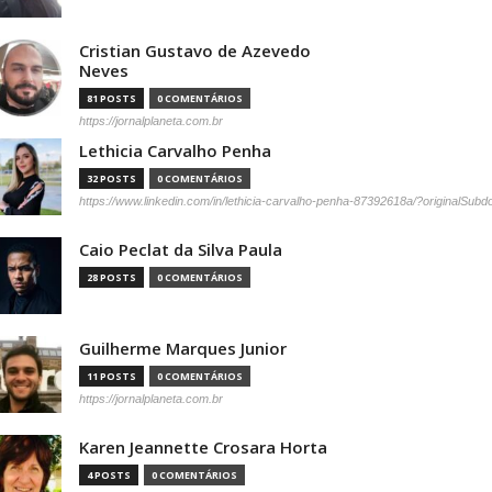
Cristian Gustavo de Azevedo
Neves
81 POSTS
0 COMENTÁRIOS
https://jornalplaneta.com.br
Lethicia Carvalho Penha
32 POSTS
0 COMENTÁRIOS
https://www.linkedin.com/in/lethicia-carvalho-penha-87392618a/?originalSub
Caio Peclat da Silva Paula
28 POSTS
0 COMENTÁRIOS
Guilherme Marques Junior
11 POSTS
0 COMENTÁRIOS
https://jornalplaneta.com.br
Karen Jeannette Crosara Horta
4 POSTS
0 COMENTÁRIOS