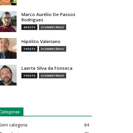
Marco Aurélio De Passos
Rodrigues
4 POSTS
0 COMENTÁRIOS
Hipólito Valeriano
1 POSTS
0 COMENTÁRIOS
Laerte Silva da Fonseca
1 POSTS
0 COMENTÁRIOS
Categorias
Sem categoria
84