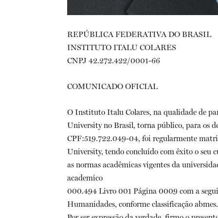
REPÚBLICA FEDERATIVA DO BRASIL
INSTITUTO ITALU COLARES
CNPJ 42.272.422/0001-66
COMUNICADO OFICIAL
O Instituto Italu Colares, na qualidade de pa
University no Brasil, torna público, para os d
CPF:519.722.049-04, foi regularmente mat
University, tendo concluído com êxito o se
as normas acadêmicas vigentes da universidad
academico
000.494 Livro 001 Página 0009 com a seguint
Humanidades, conforme classificação abmes.
Por ser expressão da verdade, firmo o presente