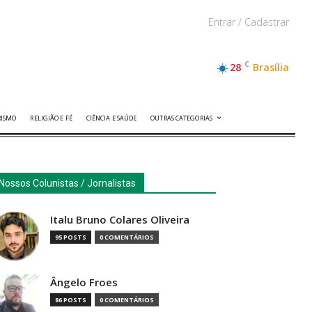
Entrar / Cadastrar
C
28
Brasília
RISMO
RELIGIÃO E FÉ
CIÊNCIA E SAÚDE
OUTRAS CATEGORIAS
Nossos Colunistas / Jornalistas
Italu Bruno Colares Oliveira
95 POSTS
0 COMENTÁRIOS
Ângelo Froes
86 POSTS
0 COMENTÁRIOS