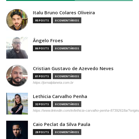
Italu Bruno Colares Oliveira
95 POSTS
0 COMENTÁRIOS
Ângelo Froes
86 POSTS
0 COMENTÁRIOS
Cristian Gustavo de Azevedo Neves
81 POSTS
0 COMENTÁRIOS
https://jornalplaneta.com.br
Lethicia Carvalho Penha
32 POSTS
0 COMENTÁRIOS
https://www.linkedin.com/in/lethicia-carvalho-penha-87392618a/?origi
Caio Peclat da Silva Paula
28 POSTS
0 COMENTÁRIOS