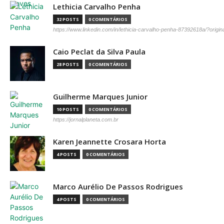
Lethicia Carvalho Penha
32 POSTS
0 COMENTÁRIOS
https://www.linkedin.com/in/lethicia-carvalho-penha-87392618a/?origi
Caio Peclat da Silva Paula
28 POSTS
0 COMENTÁRIOS
Guilherme Marques Junior
10 POSTS
0 COMENTÁRIOS
https://jornalplaneta.com.br
Karen Jeannette Crosara Horta
4 POSTS
0 COMENTÁRIOS
Marco Aurélio De Passos Rodrigues
4 POSTS
0 COMENTÁRIOS