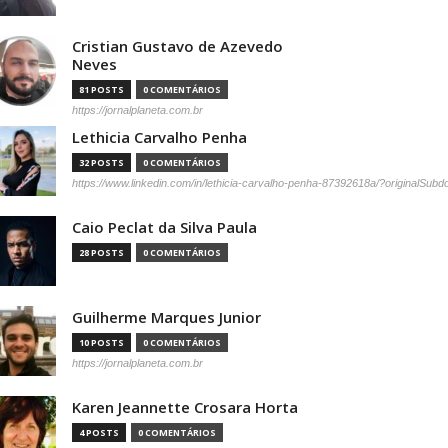
Cristian Gustavo de Azevedo
Neves
81 POSTS
0 COMENTÁRIOS
https://jornalplaneta.com.br
Lethicia Carvalho Penha
32 POSTS
0 COMENTÁRIOS
https://www.linkedin.com/in/lethicia-carvalho-penha-87392618a/?originalSub
Caio Peclat da Silva Paula
28 POSTS
0 COMENTÁRIOS
Guilherme Marques Junior
10 POSTS
0 COMENTÁRIOS
https://jornalplaneta.com.br
Karen Jeannette Crosara Horta
4 POSTS
0 COMENTÁRIOS