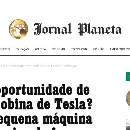
DIREITO
EDUCAÇÃO
POLÍTICA
ECONOMIA
TECNOLOGIA
OPINIÃO
EMPREENDEDO
de de observar uma bobina de Tesla? Conheça...
oportunidade de
obina de Tesla?
pequena máquina