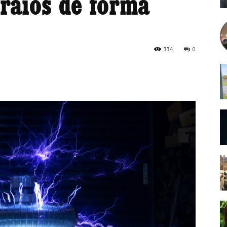
 raios de forma
334
0