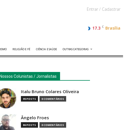
Entrar / Cadastrar
C
17.3
Brasília
RISMO
RELIGIÃO E FÉ
CIÊNCIA E SAÚDE
OUTRAS CATEGORIAS
Nossos Colunistas / Jornalistas
Italu Bruno Colares Oliveira
95 POSTS
0 COMENTÁRIOS
Ângelo Froes
86 POSTS
0 COMENTÁRIOS