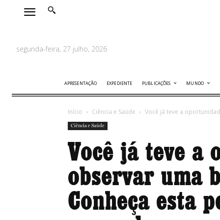
segunda-feira, 27 julho, 2026
APRESENTAÇÃO
EXPEDIENTE
PUBLICAÇÕES
MUNDO
Início
Ciência e Saúde
Você já teve a oportunida
Ciência e Saúde
Você já teve a 
observar uma b
Conheça esta 