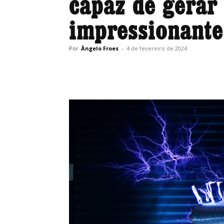
capaz de gerar
impressionante
Por
Ângelo Froes
-
4 de fevereiro de 2024