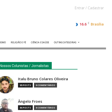
Entrar / Cadastrar
C
16.6
Brasília
RISMO
RELIGIÃO E FÉ
CIÊNCIA E SAÚDE
OUTRAS CATEGORIAS
Nossos Colunistas / Jornalistas
Italu Bruno Colares Oliveira
95 POSTS
0 COMENTÁRIOS
Ângelo Froes
86 POSTS
0 COMENTÁRIOS