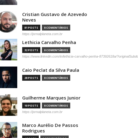
Cristian Gustavo de Azevedo
Neves
81 POSTS
0 COMENTÁRIOS
https://jornalplaneta.com.br
Lethicia Carvalho Penha
32 POSTS
0 COMENTÁRIOS
https://www.linkedin.com/in/lethicia-carvalho-penha-87392618a/?originalSub
Caio Peclat da Silva Paula
28 POSTS
0 COMENTÁRIOS
Guilherme Marques Junior
10 POSTS
0 COMENTÁRIOS
https://jornalplaneta.com.br
Marco Aurélio De Passos
Rodrigues