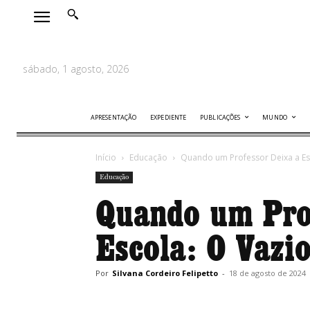
sábado, 1 agosto, 2026
APRESENTAÇÃO
EXPEDIENTE
PUBLICAÇÕES
MUNDO
Início
Educação
Quando um Professor Deixa a Es
Educação
Quando um Pro
Escola: O Vazi
Por
Silvana Cordeiro Felipetto
-
18 de agosto de 2024