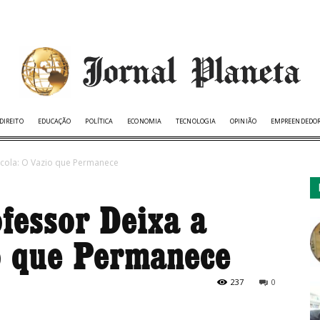
DIREITO
EDUCAÇÃO
POLÍTICA
ECONOMIA
TECNOLOGIA
OPINIÃO
EMPREENDEDO
cola: O Vazio que Permanece
fessor Deixa a
o que Permanece
237
0