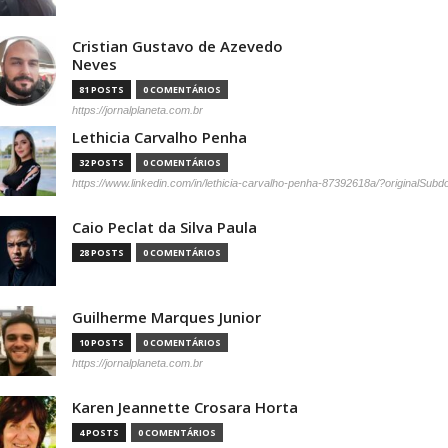
Cristian Gustavo de Azevedo
Neves
81 POSTS
0 COMENTÁRIOS
https://jornalplaneta.com.br
Lethicia Carvalho Penha
32 POSTS
0 COMENTÁRIOS
https://www.linkedin.com/in/lethicia-carvalho-penha-87392618a/?originalSub
Caio Peclat da Silva Paula
28 POSTS
0 COMENTÁRIOS
Guilherme Marques Junior
10 POSTS
0 COMENTÁRIOS
https://jornalplaneta.com.br
Karen Jeannette Crosara Horta
4 POSTS
0 COMENTÁRIOS