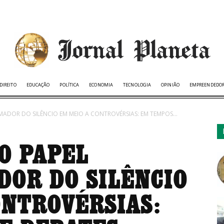
DIREITO
EDUCAÇÃO
POLÍTICA
ECONOMIA
TECNOLOGIA
OPINIÃO
EMPREENDEDO
DOR DO SILÊNCIO EM MEIO A CONTROVÉRSIAS: EM TEMPOS...
O PAPEL
OR DO SILÊNCIO
ONTROVÉRSIAS: