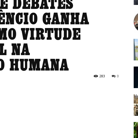
E DEBATES
LÊNCIO GANHA
MO VIRTUDE
L NA
O HUMANA
283
0