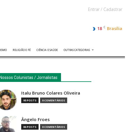
Entrar / Cadastrar
C
18
Brasília
RISMO
RELIGIÃO E FÉ
CIÊNCIA E SAÚDE
OUTRAS CATEGORIAS
Nossos Colunistas / Jornalistas
Italu Bruno Colares Oliveira
95 POSTS
0 COMENTÁRIOS
Ângelo Froes
86 POSTS
0 COMENTÁRIOS