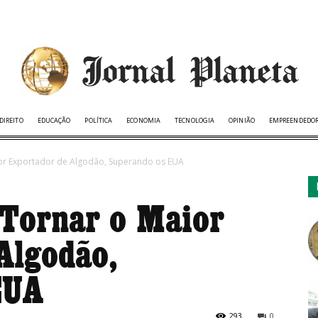
DIREITO
EDUCAÇÃO
POLÍTICA
ECONOMIA
TECNOLOGIA
OPINIÃO
EMPREENDEDO
ior Exportador de Algodão, Superando os EUA
 Tornar o Maior
Algodão,
EUA
293
0