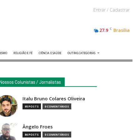
Entrar / Cadastrar
C
27.9
Brasília
RISMO
RELIGIÃO E FÉ
CIÊNCIA E SAÚDE
OUTRAS CATEGORIAS
Nossos Colunistas / Jornalistas
Italu Bruno Colares Oliveira
95 POSTS
0 COMENTÁRIOS
Ângelo Froes
86 POSTS
0 COMENTÁRIOS