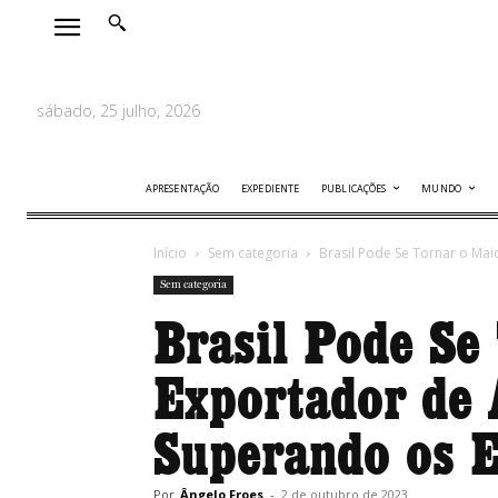
sábado, 25 julho, 2026
APRESENTAÇÃO
EXPEDIENTE
PUBLICAÇÕES
MUNDO
Início
Sem categoria
Brasil Pode Se Tornar o Ma
Sem categoria
Brasil Pode Se
Exportador de 
Superando os 
Por
Ângelo Froes
-
2 de outubro de 2023