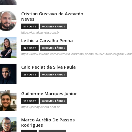
Cristian Gustavo de Azevedo
Neves
81 POSTS
0 COMENTÁRIOS
https://jornalplaneta.com.br
Lethicia Carvalho Penha
32 POSTS
0 COMENTÁRIOS
https://www.linkedin.com/in/lethicia-carvalho-penha-87392618a/?originalSub
Caio Peclat da Silva Paula
28 POSTS
0 COMENTÁRIOS
Guilherme Marques Junior
11 POSTS
0 COMENTÁRIOS
https://jornalplaneta.com.br
Marco Aurélio De Passos
Rodrigues